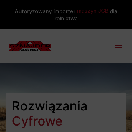
m
a
s
z
y
n
J
C
B
Autoryzowany importer
dla
rolnictwa
Rozwiązania
Cyfrowe