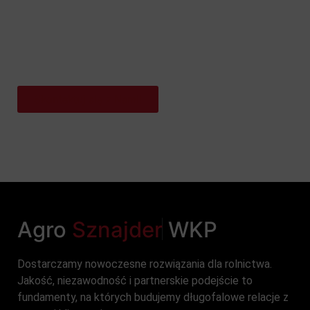
Potrzebujesz doradztwa przy wyborze maszyny?
Szukasz serwisu lub części zamiennych? A może
chcesz dowiedzieć się więcej o naszej ofercie?
Skontaktuj się z Nami!
Agro
S
z
n
a
j
d
e
r
WKP
Dostarczamy nowoczesne rozwiązania dla rolnictwa.
Jakość, niezawodność i partnerskie podejście to
fundamenty, na których budujemy długofalowe relacje z