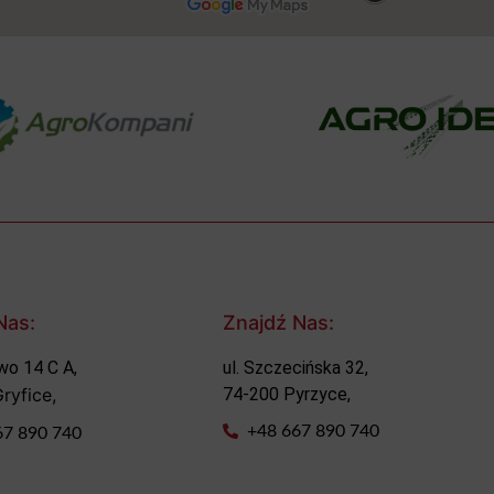
Nas:
Znajdź Nas:
wo 14 C A,
ul. Szczecińska 32,
ryfice,
74-200 Pyrzyce,
+48 667 890 740
67 890 740