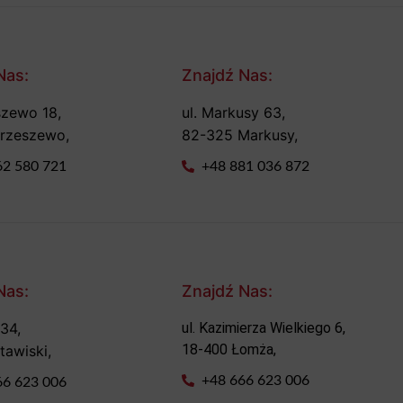
Nas:
Znajdź Nas:
szewo 18,
ul. Markusy 63,
trzeszewo,
82-325 Markusy,
62 580 721
+48 881 036 872
Nas:
Znajdź Nas:
 34,
ul. Kazimierza Wielkiego 6,
18-400 Łomża,
tawiski,
+48 666 623 006
66 623 006