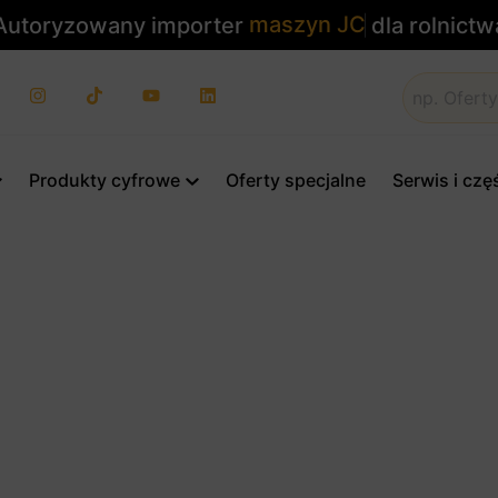
m
a
s
z
y
n
J
C
B
utoryzowany importer
dla rolnict
Produkty cyfrowe
Oferty specjalne
Serwis i czę