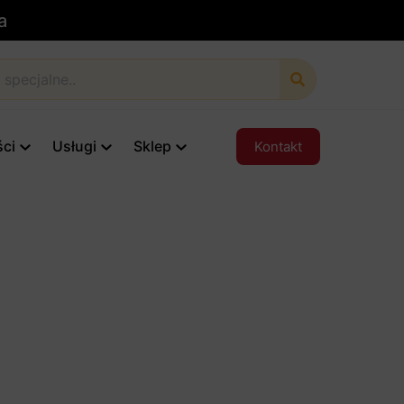
wa
ści
Usługi
Sklep
Kontakt