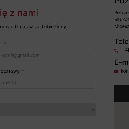
Poz
ię z nami
Potrze
Szukas
chcesz
odwiedź nas w siedzibie firmy.
Tele
l
+ 4
E-ma
pocztowy
kon