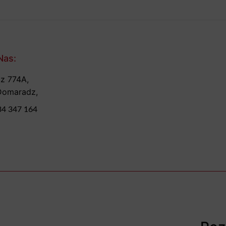
Nas:
z 774A,
Domaradz,
34 347 164