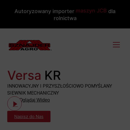
m
a
s
z
y
n
J
C
B
Autoryzowany importer
dla
rolnictwa
Versa
KR
INNOWACYJNY I PRZYSZŁOŚCIOWO POMYŚLANY
SIEWNIK MECHANICZNY
Oglądaj Wideo
Napisz do Nas