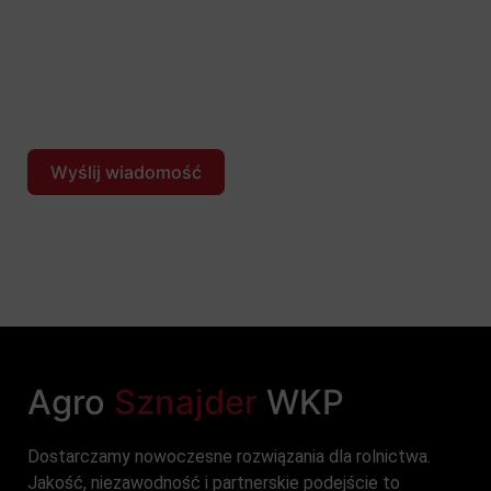
Malwowa 17, 60-175 Poznań). Dane będą
przetwarzane w celu udzielenia odpowiedzi na
Państwa wiadomość i np. przygotowania
ewentualnej oferty. Szczegółowe informacje
dotyczące przetwarzania danych osobowych
znajdą Państwo w odpowiedniej sekcji
Polityki
prywatności
Wyślij wiadomość
Agro
S
z
n
a
j
d
e
r
WKP
Dostarczamy nowoczesne rozwiązania dla rolnictwa.
Jakość, niezawodność i partnerskie podejście to