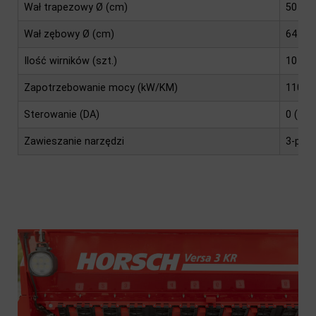
Wał trapezowy Ø (cm)
50 / 6
Wał zębowy Ø (cm)
64
Ilość wirników (szt.)
10
Zapotrzebowanie mocy (kW/KM)
110 – 
Sterowanie (DA)
0 (+1 
Zawieszanie narzędzi
3-pkt k