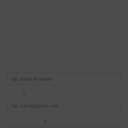
Jesteś zainteresowany
ofertą?
Nie przegap tej okazji – wypełnij krótki formularz.
Imię i Nazwisko
E-mail
Numer Telefonu