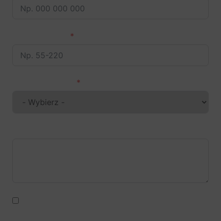
Kod pocztowy
Pytanie dotyczy
Wiadomość
Administratorem danych osobowych podanych
za pomocą formularza kontaktowego jest
spółka Agro Sznajder WKP sp. z o.o. (ul.