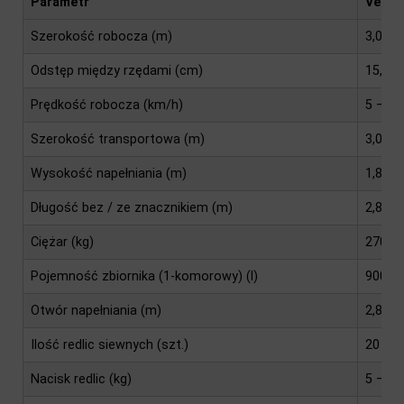
Parametr
Versa
Szerokość robocza (m)
3,00
Odstęp między rzędami (cm)
15,0 /
Prędkość robocza (km/h)
5 – 12
Szerokość transportowa (m)
3,00
Wysokość napełniania (m)
1,86
Długość bez / ze znacznikiem (m)
2,85 /
Ciężar (kg)
2700 
Pojemność zbiornika (1-komorowy) (l)
900
Otwór napełniania (m)
2,80 ×
Ilość redlic siewnych (szt.)
20 / 2
Nacisk redlic (kg)
5 – 50